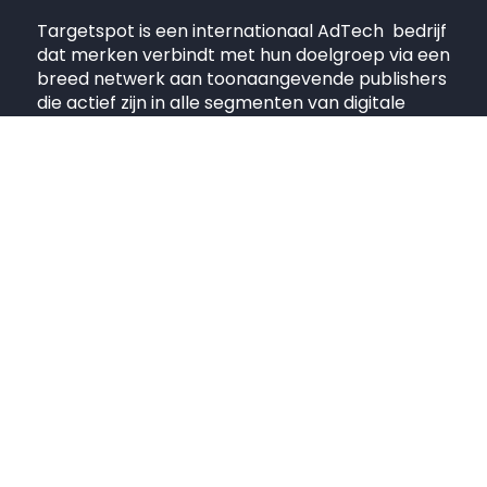
Targetspot is een internationaal AdTech bedrijf
dat merken verbindt met hun doelgroep via een
breed netwerk aan toonaangevende publishers
die actief zijn in alle segmenten van digitale
audio.
Quick links
Adverteerder
Uitgevers
Producten
Blog